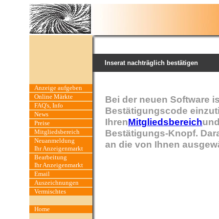
Inserat nachträglich bestätigen
Anzeige aufgeben
Online Märkte
Bei der neuen Software is
FAQ's, Info
Bestätigungscode einzut
News
Ihren
Mitgliedsbereich
und
Preise
Bestätigungs-Knopf. Dara
Mitgliedsbereich
Neuanmeldung
an die von Ihnen ausgewä
Ihr Anzeigenmarkt
Bearbeitung
Ihr Anzeigenmarkt
Email
Auszeichnungen
Vermischtes
Home