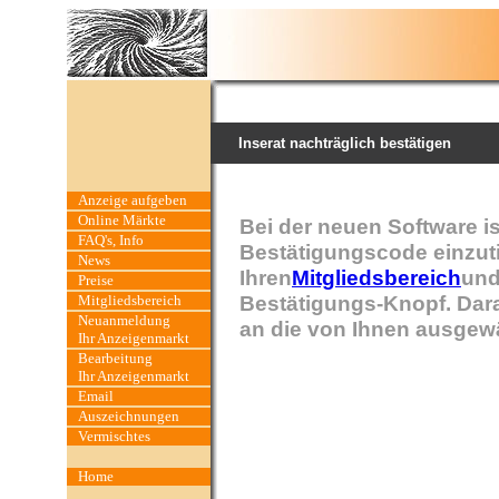
Inserat nachträglich bestätigen
Anzeige aufgeben
Online Märkte
Bei der neuen Software is
FAQ's, Info
Bestätigungscode einzut
News
Ihren
Mitgliedsbereich
und
Preise
Bestätigungs-Knopf. Dara
Mitgliedsbereich
Neuanmeldung
an die von Ihnen ausgewä
Ihr Anzeigenmarkt
Bearbeitung
Ihr Anzeigenmarkt
Email
Auszeichnungen
Vermischtes
Home