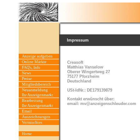
Impressum
Anzeige aufgeben
Online Märkte
Creasoft
Matthias Vanselow
FAQ's, Info
Oberer Wingertweg 27
News
75177 Pforzheim
Preise
Deutschland
Mitgliedsbereich
Neuanmeldung
USt-IdNr.: DE179139879
Ihr Anzeigenmarkt
Kontakt erwünscht über:
Bearbeitung
email:
mv@anzeigenschleuder.com
Ihr Anzeigenmarkt
Email
Auszeichnungen
Vermischtes
Home