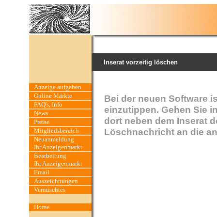
Inserat vorzeitig löschen
Anzeige aufgeben
Online Märkte
Bei der neuen Software i
FAQ's, Info
einzutippen. Gehen Sie in
News
dort neben dem Inserat d
Preise
Löschnachricht an die a
Mitgliedsbereich
Neuanmeldung
Ihr Anzeigenmarkt
Bearbeitung
Ihr Anzeigenmarkt
Email
Auszeichnungen
Vermischtes
Home