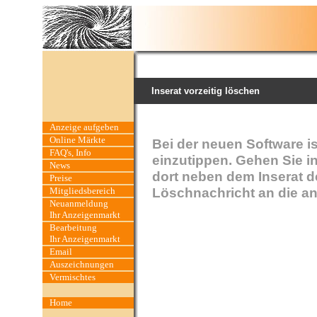
Inserat vorzeitig löschen
Anzeige aufgeben
Online Märkte
Bei der neuen Software i
FAQ's, Info
einzutippen. Gehen Sie in
News
dort neben dem Inserat d
Preise
Löschnachricht an die a
Mitgliedsbereich
Neuanmeldung
Ihr Anzeigenmarkt
Bearbeitung
Ihr Anzeigenmarkt
Email
Auszeichnungen
Vermischtes
Home