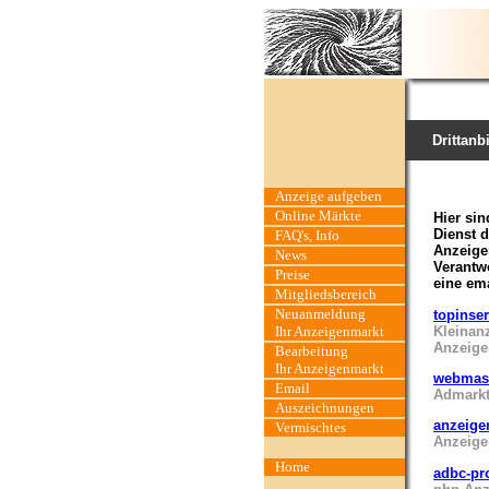
Drittanb
Anzeige aufgeben
Online Märkte
Hier si
Dienst 
FAQ's, Info
Anzeige
News
Verantw
Preise
eine ema
Mitgliedsbereich
Neuanmeldung
topinser
Kleinan
Ihr Anzeigenmarkt
Anzeige
Bearbeitung
Ihr Anzeigenmarkt
webmast
Email
Admarkt
Auszeichnungen
anzeige
Vermischtes
Anzeige
Home
adbc-pr