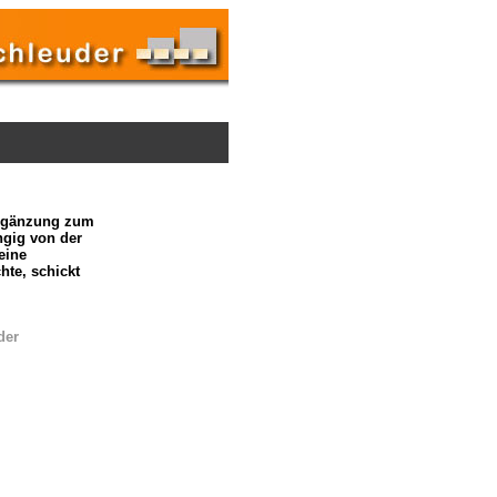
 Ergänzung zum
ngig von der
eine
te, schickt
der