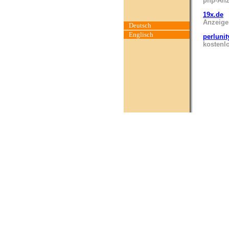
php-Anz
19x.de
Anzeige
Deutsch
Englisch
perlunit
kostenl