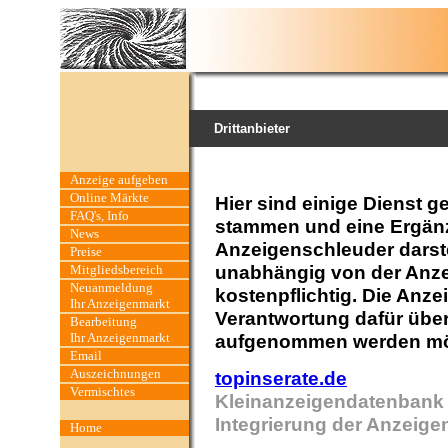
Drittanbieter
Anzeige aufgeben
Online Märkte
Hier sind einige Dienst g
FAQ's, Info
stammen und eine Ergän
News
Anzeigenschleuder darste
Preise
unabhängig von der Anze
Mitgliedsbereich
Neuanmeldung
kostenpflichtig. Die Anz
Ihr Anzeigenmarkt
Verantwortung dafür über
Bearbeitung
Ihr Anzeigenmarkt
aufgenommen werden möch
Email
Auszeichnungen
topinserate.de
Vermischtes
Kleinanzeigendatenbank 
Integrierung der Anzeige
Home