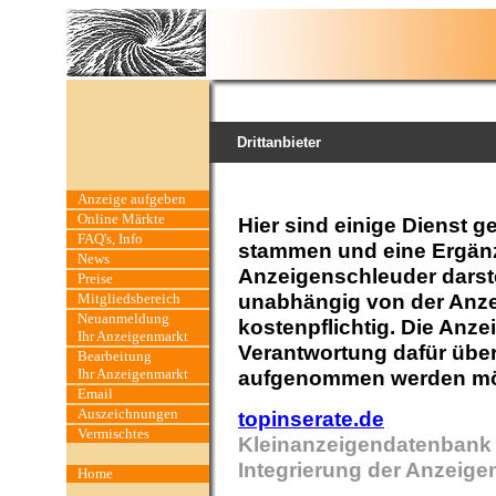
Drittanbieter
Anzeige aufgeben
Online Märkte
Hier sind einige Dienst g
FAQ's, Info
stammen und eine Ergän
News
Anzeigenschleuder darste
Preise
unabhängig von der Anze
Mitgliedsbereich
Neuanmeldung
kostenpflichtig. Die Anz
Ihr Anzeigenmarkt
Verantwortung dafür über
Bearbeitung
Ihr Anzeigenmarkt
aufgenommen werden möch
Email
Auszeichnungen
topinserate.de
Vermischtes
Kleinanzeigendatenbank 
Integrierung der Anzeige
Home