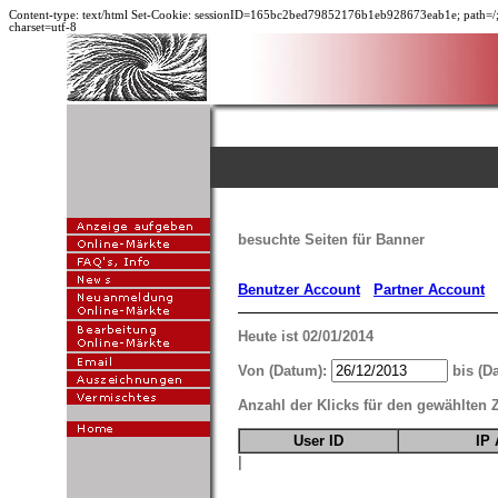
Content-type: text/html
Set-Cookie: sessionID=165bc2bed79852176b1eb928673eab1e; path=/; 
charset=utf-8
besuchte Seiten für Banner
Benutzer Account
Partner Account
Heute ist 02/01/2014
Von (Datum):
bis (D
Anzahl der Klicks für den gewählten 
User ID
IP 
|