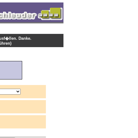
ausf�llen. Danke.
ühren)