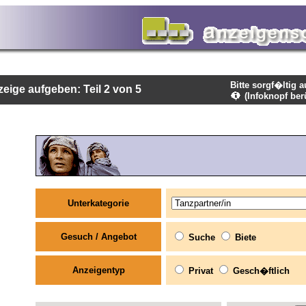
Bitte sorgf�ltig 
eige aufgeben: Teil 2 von 5
(Infoknopf ber
Unterkategorie
Gesuch / Angebot
Suche
Biete
Anzeigentyp
Privat
Gesch�ftlich