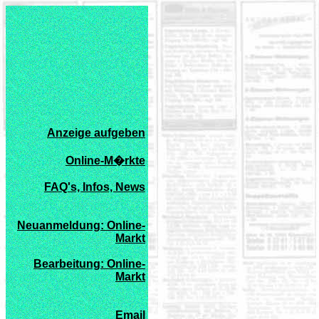
xxxxxxxxxxxxxxxxxxxxxxxxx
Anzeige aufgeben
xxxx
Online-M�rkte
xxxx
FAQ's, Infos, News
xx
xx
Neuanmeldung: Online-
Markt
xxxx
Bearbeitung: Online-
Markt
xx
xx
Email