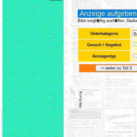
x
Anzeige aufgeben: 
Bitte sorgf�ltig ausf�llen. Dank
Unterkategorie
x
Gesuch / Angebot
Anzeigentyp