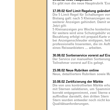
Es gibt nun die neue Hauptrubrik 'Ess
17.09.02 fünf Limit Regelung geänder
Die 5 Limit Regel für Schaltungen vo
Bislang galt: nach 5 Kleinanzeigen wu
weiterer Anzeigen gehindert. Damit 
Jetzt gilt:
5 Kleinanzeigen pro Woche kostenlos
für weitere wird eine Schutzgebühr v
Bezahlung erfolgt mit prepaid-Karte 
bei Anzeigenschleuder eintippen, fert
professionelle Inserenten, die im Au
eines Reiseanbieters ... arbeiten.
30.08.02 Sortierservice vorerst auf Eis
Der Service zur manuellen Sortierung
Teilnehmer vorerst auf Eis gelegt.
15.08.02 Neue Rubriken online
Neue, detailliertere Rubriken sowie M
10.08.02 Zertifizierung der Märkte
Die von uns kontrollierten Märkte erh
mit Sternen selektieren, um Spammin
korrekt entgegennimmt, zwei Sterne e
auffindbar darstellt, den dritten Ste
Stern wurden entweder noch nicht kon
Qualitätsanforderungen.