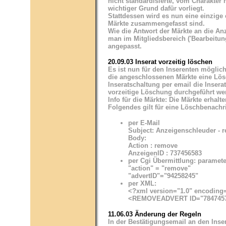
nicht standardisierte, vom Charakter 
wichtiger Grund dafür vorliegt.
Stattdessen wird es nun eine einzige 
Märkte zusammengefasst sind.
Wie die Antwort der Märkte an die A
man im Mitgliedsbereich ('Bearbeitung
angepasst.
20.09.03 Inserat vorzeitig löschen
Es ist nun für den Inserenten möglich,
die angeschlossenen Märkte eine Lösc
Inseratschaltung per email die Inserat
vorzeitige Löschung durchgeführt wer
Info für die Märkte: Die Märkte erhalte
Folgendes gilt für eine Löschbenachr
per E-Mail
Subject: Anzeigenschleuder - 
Body:
Action : remove
AnzeigenID : 737456583
per Cgi Übermittlung: paramete
"action" = "remove"
"advertID"="94258245"
per XML:
<?xml version="1.0" encoding
<REMOVEADVERT ID="7847457
11.06.03 Änderung der Regeln
In der Bestätigungsemail an den Inse