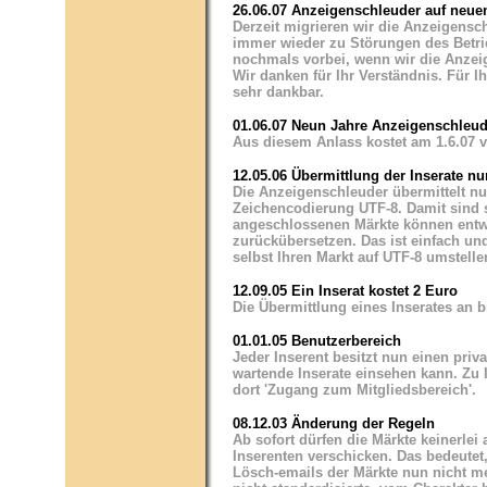
26.06.07 Anzeigenschleuder auf neue
Derzeit migrieren wir die Anzeigensc
immer wieder zu Störungen des Betri
nochmals vorbei, wenn wir die Anzeig
Wir danken für Ihr Verständnis. Für 
sehr dankbar.
01.06.07 Neun Jahre Anzeigenschleud
Aus diesem Anlass kostet am 1.6.07 vo
12.05.06 Übermittlung der Inserate n
Die Anzeigenschleuder übermittelt nu
Zeichencodierung UTF-8. Damit sind s
angeschlossenen Märkte können entwe
zurückübersetzen. Das ist einfach un
selbst Ihren Markt auf UTF-8 umstelle
12.09.05 Ein Inserat kostet 2 Euro
Die Übermittlung eines Inserates an b
01.01.05 Benutzerbereich
Jeder Inserent besitzt nun einen priva
wartende Inserate einsehen kann. Zu 
dort 'Zugang zum Mitgliedsbereich'.
08.12.03 Änderung der Regeln
Ab sofort dürfen die Märkte keinerlei
Inserenten verschicken. Das bedeutet
Lösch-emails der Märkte nun nicht m