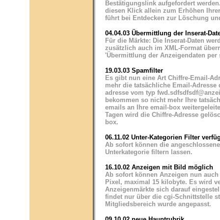
Bestätigungslink aufgefordert werden
diesen Klick allein zum Erhöhen Ihre
führt bei Entdecken zur Löschung un
04.04.03 Übermittlung der Inserat-Da
Für die Märkte: Die Inserat-Daten we
zusätzlich auch im XML-Format übermi
'Übermittlung der Anzeigendaten per 
19.03.03 Spamfilter
Es gibt nun eine Art Chiffre-Email-Adr
mehr die tatsächliche Email-Adresse d
adresse vom typ
fwd.sdfsdfsdf@anze
bekommen so nicht mehr Ihre tatsäch
emails an Ihre email-box weitergeleit
Tagen wird die Chiffre-Adresse gelösc
box.
06.11.02 Unter-Kategorien Filter verfü
Ab sofort können die angeschlossene
Unterkategorie filtern lassen.
16.10.02 Anzeigen mit Bild möglich
Ab sofort können Anzeigen nun auch m
Pixel, maximal 15 kilobyte. Es wird 
Anzeigenmärkte sich darauf eingestell
findet nur über die cgi-Schnittstelle s
Mitgliedsbereich wurde angepasst.
09.10.02 neue Hauptrubrik