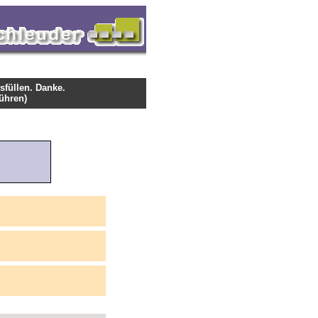
usfüllen. Danke.
ühren)